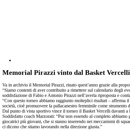
Memorial Pirazzi vinto dal Basket Vercelli
Va in archivio il Memorial Pirazzi, rinato quest’anno grazie alla pro
“Siamo contenti di aver contribuito a rimettere sul calendario degli e
soddisfazione di Fabio e Antonio Pirazzi nell’averla riproposta e contia
“Con questo torneo abbiamo raggiunto molteplici risultati – afferma il di
società, cioè promuovere la pallacanestro femminile come strumento di
Dal punto di vista sportivo vince il torneo il Basket Vercelli davanti
Soddisfatto coach Marzorati: “Pur non essendo al completo abbiamo gioc
giocatrici più giovani, che si stanno inserendo nei meccanismi di squ
ci dicono che stiamo lavorando nella direzione giusta.”