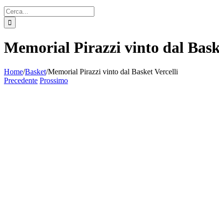
Cerca
per:
Memorial Pirazzi vinto dal Baske
Home
/
Basket
/
Memorial Pirazzi vinto dal Basket Vercelli
Precedente
Prossimo
Ingrandisci
immagine