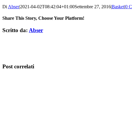
Di
Abser
|
2021-04-02T08:42:04+01:00
Settembre 27, 2016
|
Basket
|
0 
Share This Story, Choose Your Platform!
Facebook
Twitter
LinkedIn
WhatsApp
Pinterest
Email
Scritto da:
Abser
Post correlati