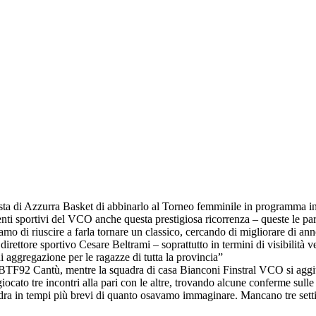
posta di Azzurra Basket di abbinarlo al Torneo femminile in programma 
venti sportivi del VCO anche questa prestigiosa ricorrenza – queste le 
mo di riuscire a farla tornare un classico, cercando di migliorare di anno
rettore sportivo Cesare Beltrami – soprattutto in termini di visibilità ver
 aggregazione per le ragazze di tutta la provincia”
 a BTF92 Cantù, mentre la squadra di casa Bianconi Finstral VCO si aggi
ato tre incontri alla pari con le altre, trovando alcune conferme sulle 
adra in tempi più brevi di quanto osavamo immaginare. Mancano tre sett