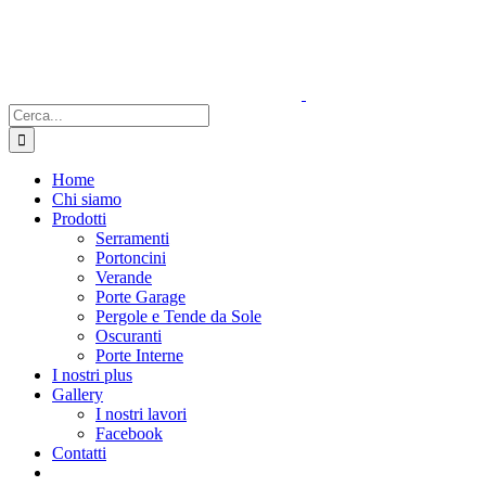
Salta
al
contenuto
Cerca
per:
Home
Chi siamo
Prodotti
Serramenti
Portoncini
Verande
Porte Garage
Pergole e Tende da Sole
Oscuranti
Porte Interne
I nostri plus
Gallery
I nostri lavori
Facebook
Contatti